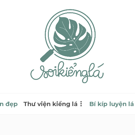
n đẹp
Thư viện kiểng lá
Bí kíp luyện lá